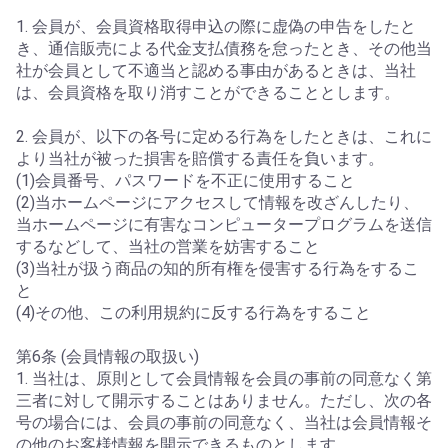
1. 会員が、会員資格取得申込の際に虚偽の申告をしたと
き、通信販売による代金支払債務を怠ったとき、その他当
社が会員として不適当と認める事由があるときは、当社
は、会員資格を取り消すことができることとします。
2. 会員が、以下の各号に定める行為をしたときは、これに
より当社が被った損害を賠償する責任を負います。
(1)会員番号、パスワードを不正に使用すること
(2)当ホームページにアクセスして情報を改ざんしたり、
当ホームページに有害なコンピュータープログラムを送信
するなどして、当社の営業を妨害すること
(3)当社が扱う商品の知的所有権を侵害する行為をするこ
と
(4)その他、この利用規約に反する行為をすること
第6条 (会員情報の取扱い)
1. 当社は、原則として会員情報を会員の事前の同意なく第
三者に対して開示することはありません。ただし、次の各
号の場合には、会員の事前の同意なく、当社は会員情報そ
の他のお客様情報を開示できるものとします。